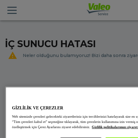
İÇ SUNUCU HATASI
Neler olduğunu bulamıyoruz! Bizi daha sonra ziyare
GİZLİLİK VE ÇEREZLER
Web sitemizde çerezleri gelecekteki ziyaretleriniz için tercihlerinizi hatırlayarak size 
“Tüm çerezleri kabul et” seçeneğine tıklayarak, tüm çerezlerin kullanımına izin vermiş o
özelleştirmek için Çerez Ayarlarını ziyaret edebilirsiniz.
Gizlilik politikalarımızı ziyaret