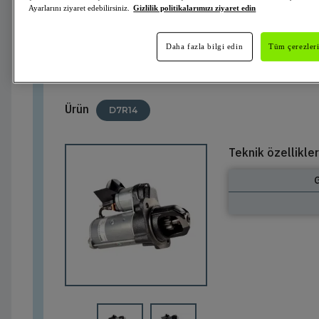
Ayarlarını ziyaret edebilirsiniz.
Gizlilik politikalarımızı ziyaret edin
438012
Valeo
Marş Motoru
VALEO ORIGINS
Aktif
Daha fazla bilgi edin
Tüm çerezleri
Ürün
D7R14
Teknik özellikler
G