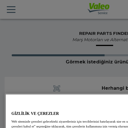
REPAIR PARTS FINDE
Marş Motorları ve Alternat
Görmek istediğiniz ürünü
Herhangi b
yapın
GİZLİLİK VE ÇEREZLER
Web sitemizde çerezleri gelecekteki ziyaretleriniz için tercihlerinizi hatırlayarak size
çerezleri kabul et” seçeneğine tıklayarak, tüm çerezlerin kullanımına izin vermiş olursun