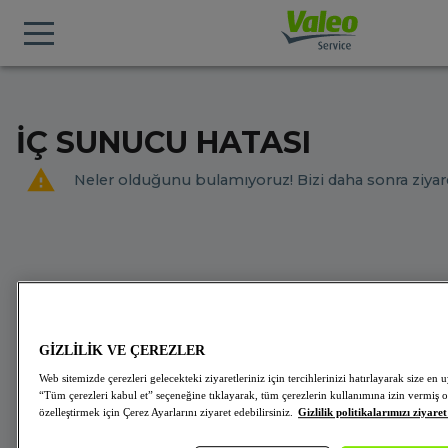
İÇ SUNUCU HATASI
Neler olduğunu bulamıyoruz! Bizi daha sonra ziyare
GİZLİLİK VE ÇEREZLER
Web sitemizde çerezleri gelecekteki ziyaretleriniz için tercihlerinizi hatırlayarak size 
“Tüm çerezleri kabul et” seçeneğine tıklayarak, tüm çerezlerin kullanımına izin vermiş o
özelleştirmek için Çerez Ayarlarını ziyaret edebilirsiniz.
Gizlilik politikalarımızı ziyaret