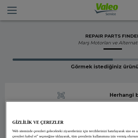
REPAIR PARTS FINDE
Marş Motorları ve Alternat
Görmek istediğiniz ürünü
Herhangi b
yapın
GİZLİLİK VE ÇEREZLER
Web sitemizde çerezleri gelecekteki ziyaretleriniz için tercihlerinizi hatırlayarak size
çerezleri kabul et” seçeneğine tıklayarak, tüm çerezlerin kullanımına izin vermiş olursun