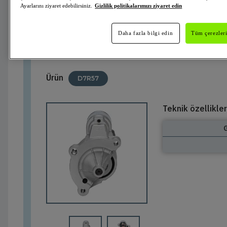
Ayarlarını ziyaret edebilirsiniz.
Gizlilik politikalarımızı ziyaret edin
438186
Valeo
Marş Motoru
VALEO ORIGINS
Aktif
Daha fazla bilgi edin
Tüm çerezleri
Ürün
D7R57
Teknik özellikler
G