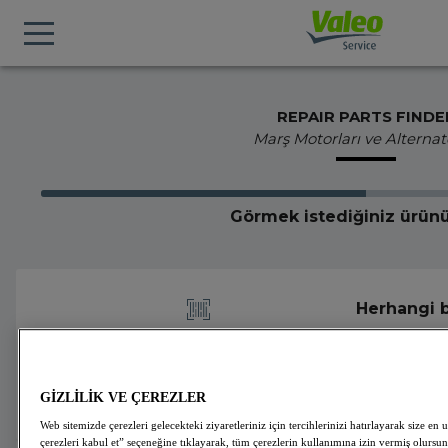
REPAIR PARTS FINDE
Marş Motorları ve Alternat
Görmek istediğiniz ürünü
Herhangi b
yapın
GİZLİLİK VE ÇEREZLER
Web sitemizde çerezleri gelecekteki ziyaretleriniz için tercihlerinizi hatırlayarak size
çerezleri kabul et” seçeneğine tıklayarak, tüm çerezlerin kullanımına izin vermiş olursun