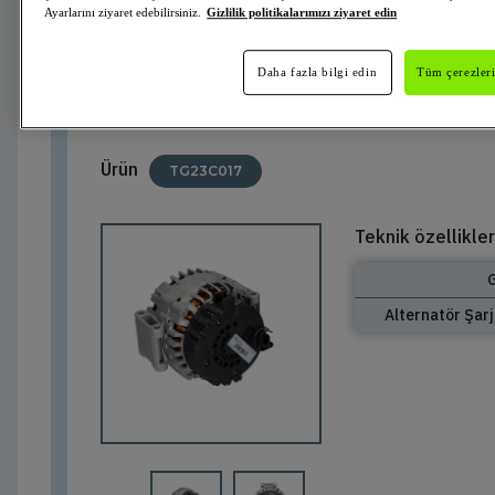
Ayarlarını ziyaret edebilirsiniz.
Gizlilik politikalarımızı ziyaret edin
439597
Valeo
Alternatör
VALEO ORIGINS
Aktif
Daha fazla bilgi edin
Tüm çerezleri
Ürün
TG23C017
Teknik özellikler
G
Alternatör Şarj