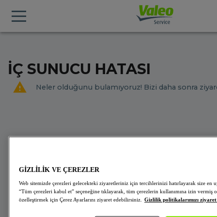
İÇ SUNUCU HATASI
Neler olduğunu bulamıyoruz! Bizi daha sonra ziyare
GİZLİLİK VE ÇEREZLER
Web sitemizde çerezleri gelecekteki ziyaretleriniz için tercihlerinizi hatırlayarak size 
“Tüm çerezleri kabul et” seçeneğine tıklayarak, tüm çerezlerin kullanımına izin vermiş o
özelleştirmek için Çerez Ayarlarını ziyaret edebilirsiniz.
Gizlilik politikalarımızı ziyaret