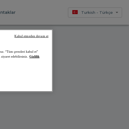
ntaklar
Turkish - Türkçe
Kabul etmeden devam et
ruz. “Tüm çerezleri kabul et”
iriz.
ziyaret edebilirsiniz.
Gizlilik