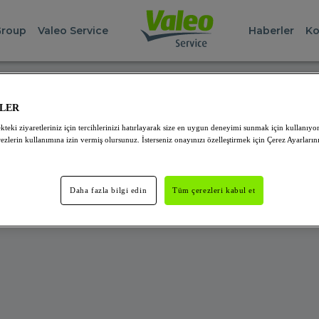
Group
Valeo Service
Haberler
Ko
NUCU HATASI
ZLER
kteki ziyaretleriniz için tercihlerinizi hatırlayarak size en uygun deneyimi sunmak için kullanıyo
 olduğunu bulamıyoruz! Bizi daha sonra ziyaret etmenizi öner
ezlerin kullanımına izin vermiş olursunuz. İsterseniz onayınızı özelleştirmek için Çerez Ayarlarını 
Daha fazla bilgi edin
Tüm çerezleri kabul et