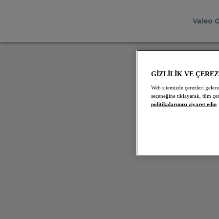
Valeo 
İÇ SU
GİZLİLİK VE ÇERE
Web sitemizde çerezleri gelece
Neler
seçeneğine tıklayarak, tüm çer
politikalarımızı ziyaret edin