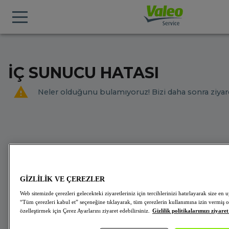
İÇ SUNUCU HATASI
Neler olduğunu bulamıyoruz! Bizi daha sonra ziyare
GİZLİLİK VE ÇEREZLER
Web sitemizde çerezleri gelecekteki ziyaretleriniz için tercihlerinizi hatırlayarak size 
“Tüm çerezleri kabul et” seçeneğine tıklayarak, tüm çerezlerin kullanımına izin vermiş o
özelleştirmek için Çerez Ayarlarını ziyaret edebilirsiniz.
Gizlilik politikalarımızı ziyaret