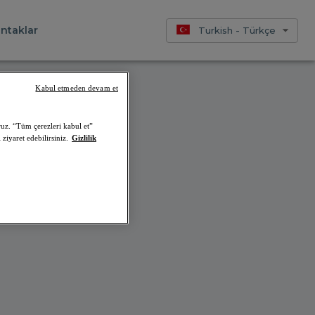
ntaklar
Turkish - Türkçe
Kabul etmeden devam et
ruz. “Tüm çerezleri kabul et”
iriz.
ziyaret edebilirsiniz.
Gizlilik