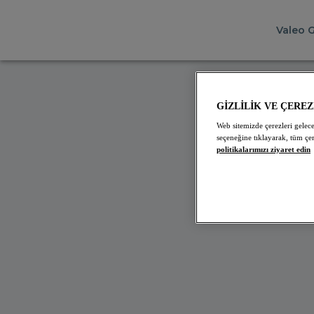
Valeo 
İÇ SU
GİZLİLİK VE ÇERE
Web sitemizde çerezleri gelece
Neler
seçeneğine tıklayarak, tüm çer
politikalarımızı ziyaret edin