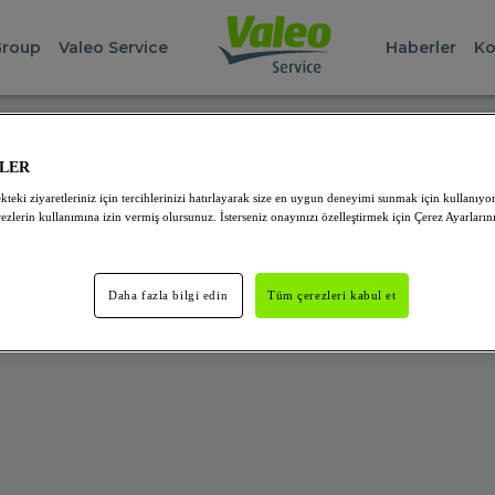
Group
Valeo Service
Haberler
Ko
NUCU HATASI
ZLER
kteki ziyaretleriniz için tercihlerinizi hatırlayarak size en uygun deneyimi sunmak için kullanıyo
 olduğunu bulamıyoruz! Bizi daha sonra ziyaret etmenizi öner
ezlerin kullanımına izin vermiş olursunuz. İsterseniz onayınızı özelleştirmek için Çerez Ayarlarını 
Daha fazla bilgi edin
Tüm çerezleri kabul et