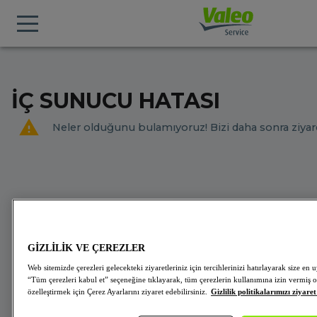
İÇ SUNUCU HATASI
Neler olduğunu bulamıyoruz! Bizi daha sonra ziyare
GİZLİLİK VE ÇEREZLER
Web sitemizde çerezleri gelecekteki ziyaretleriniz için tercihlerinizi hatırlayarak size 
“Tüm çerezleri kabul et” seçeneğine tıklayarak, tüm çerezlerin kullanımına izin vermiş o
özelleştirmek için Çerez Ayarlarını ziyaret edebilirsiniz.
Gizlilik politikalarımızı ziyaret