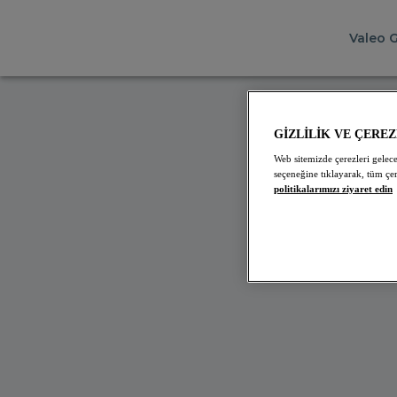
Valeo 
İÇ SU
GİZLİLİK VE ÇERE
Web sitemizde çerezleri gelece
Neler
seçeneğine tıklayarak, tüm çer
politikalarımızı ziyaret edin