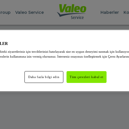
Group
Valeo Service
Haberler
Ko
NUCU HATASI
ZLER
kteki ziyaretleriniz için tercihlerinizi hatırlayarak size en uygun deneyimi sunmak için kullanıyo
 olduğunu bulamıyoruz! Bizi daha sonra ziyaret etmenizi öner
ezlerin kullanımına izin vermiş olursunuz. İsterseniz onayınızı özelleştirmek için Çerez Ayarlarını 
Daha fazla bilgi edin
Tüm çerezleri kabul et