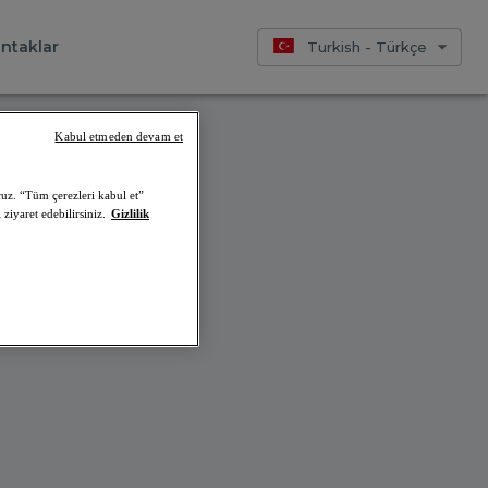
ntaklar
Turkish - Türkçe
Kabul etmeden devam et
ruz. “Tüm çerezleri kabul et”
iriz.
ziyaret edebilirsiniz.
Gizlilik