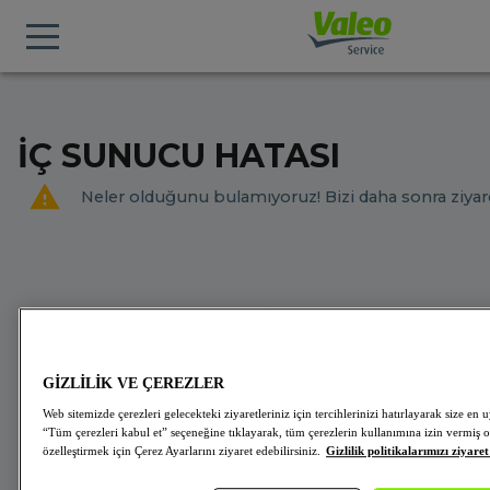
İÇ SUNUCU HATASI
Neler olduğunu bulamıyoruz! Bizi daha sonra ziyare
GİZLİLİK VE ÇEREZLER
Web sitemizde çerezleri gelecekteki ziyaretleriniz için tercihlerinizi hatırlayarak size 
“Tüm çerezleri kabul et” seçeneğine tıklayarak, tüm çerezlerin kullanımına izin vermiş o
özelleştirmek için Çerez Ayarlarını ziyaret edebilirsiniz.
Gizlilik politikalarımızı ziyaret