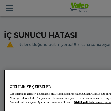
İÇ SUNUCU HATASI
Neler olduğunu bulamıyoruz! Bizi daha sonra ziyare
GİZLİLİK VE ÇEREZLER
Web sitemizde çerezleri gelecekteki ziyaretleriniz için tercihlerinizi hatırlayarak size 
“Tüm çerezleri kabul et” seçeneğine tıklayarak, tüm çerezlerin kullanımına izin vermiş o
özelleştirmek için Çerez Ayarlarını ziyaret edebilirsiniz.
Gizlilik politikalarımızı ziyaret