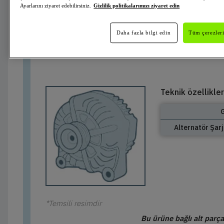
Ayarlarını ziyaret edebilirsiniz.
Gizlilik politikalarımızı ziyaret edin
600700
Valeo
Alternatör
VALEO ORIGINS
Mevcut Değil
Daha fazla bilgi edin
Tüm çerezleri
Teknik özellikler
G
Alternatör Şarj
*Temsili resimdir
Bu ürüne bağlı alt parç