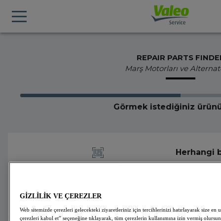
REPAIR PARTS FINDE
Marş Motorları ve Alternat
Görmek istediğiniz ürünü
Herhangi b
yapın
GİZLİLİK VE ÇEREZLER
Web sitemizde çerezleri gelecekteki ziyaretleriniz için tercihlerinizi hatırlayarak size
çerezleri kabul et” seçeneğine tıklayarak, tüm çerezlerin kullanımına izin vermiş olursun